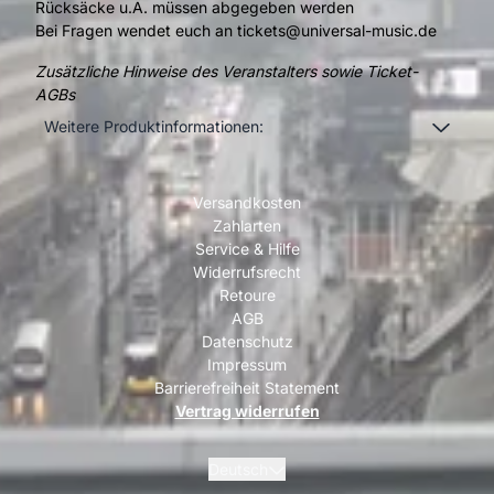
Rücksäcke u.Ä. müssen abgegeben werden
Bei Fragen wendet euch an
tickets@universal-music.de
Zusätzliche Hinweise des Veranstalters sowie Ticket-
AGBs
Weitere Produktinformationen:
Versandkosten
Zahlarten
Service & Hilfe
Widerrufsrecht
Retoure
AGB
Datenschutz
Impressum
Barrierefreiheit Statement
Vertrag widerrufen
Deutsch