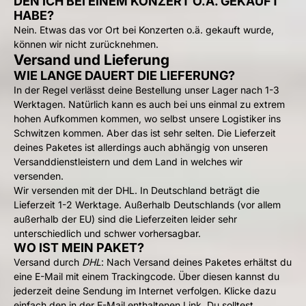
DEN ICH BEI EINEM KONZERT O.Ä. GEKAUFT
HABE?
Nein. Etwas das vor Ort bei Konzerten o.ä. gekauft wurde,
können wir nicht zurücknehmen.
Versand und Lieferung
WIE LANGE DAUERT DIE LIEFERUNG?
In der Regel verlässt deine Bestellung unser Lager nach 1-3
Werktagen. Natürlich kann es auch bei uns einmal zu extrem
hohen Aufkommen kommen, wo selbst unsere Logistiker ins
Schwitzen kommen. Aber das ist sehr selten. Die Lieferzeit
deines Paketes ist allerdings auch abhängig von unseren
Versanddienstleistern und dem Land in welches wir
versenden.
Wir versenden mit der DHL. In Deutschland beträgt die
Lieferzeit 1-2 Werktage. Außerhalb Deutschlands (vor allem
außerhalb der EU) sind die Lieferzeiten leider sehr
unterschiedlich und schwer vorhersagbar.
WO IST MEIN PAKET?
Versand durch
DHL
: Nach Versand deines Paketes erhältst du
eine E-Mail mit einem Trackingcode. Über diesen kannst du
jederzeit deine Sendung im Internet verfolgen. Klicke dazu
einfach den in der E-Mail enthaltenen Link. Du solltest